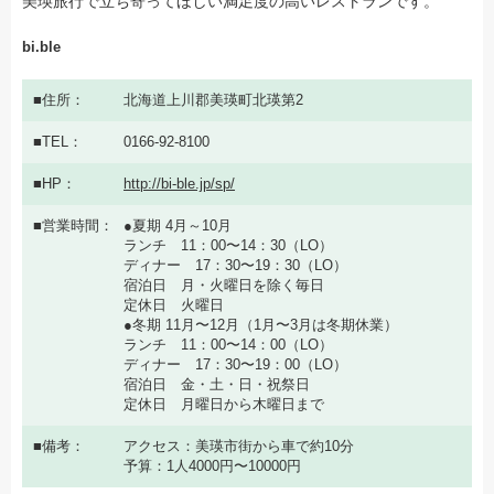
美瑛旅行で立ち寄ってほしい満足度の高いレストランです。
bi.ble
住所
北海道上川郡美瑛町北瑛第2
TEL
0166-92-8100
HP
http://bi-ble.jp/sp/
営業時間
●夏期 4月～10月
ランチ 11：00〜14：30（LO）
ディナー 17：30〜19：30（LO）
宿泊日 月・火曜日を除く毎日
定休日 火曜日
●冬期 11月〜12月（1月〜3月は冬期休業）
ランチ 11：00〜14：00（LO）
ディナー 17：30〜19：00（LO）
宿泊日 金・土・日・祝祭日
定休日 月曜日から木曜日まで
備考
アクセス：美瑛市街から車で約10分
予算：1人4000円〜10000円