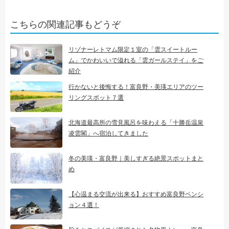
こちらの関連記事もどうぞ
リゾナーレトマム限定１室の「雲スイートルー
ム」でかわいいで溢れる「雲ガールステイ」をご
紹介
行かないと後悔する！富良野・美瑛エリアのツー
リングスポット７選
北海道最高所の雪見風呂を味わえる「十勝岳温泉
凌雲閣」へ宿泊してきました
冬の美瑛・富良野｜美しすぎる絶景スポットまと
め
【心温まる交流が出来る】おすすめ富良野ペンシ
ョン４選！