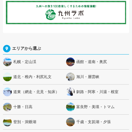
エリアから選ぶ
札幌・定山渓
函館・道南・奥尻
道北・稚内・利尻礼文
旭川・層雲峡
道東（網走・北見・知床）
釧路・阿寒・川湯・根室
十勝・日高
富良野・美瑛・トマム
登別・洞爺湖
千歳・支笏湖・夕張