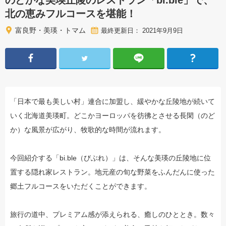
のどかな美瑛丘陵のレストラン「bi.ble」で、
北の恵みフルコースを堪能！
富良野・美瑛・トマム
最終更新日： 2021年9月9日
「日本で最も美しい村」連合に加盟し、緩やかな丘陵地が続いて
いく北海道美瑛町。どこかヨーロッパを彷彿とさせる長閑（のど
か）な風景が広がり、牧歌的な時間が流れます。
今回紹介する「bi.ble（びぶれ）」は、そんな美瑛の丘陵地に位
置する隠れ家レストラン。地元産の旬な野菜をふんだんに使った
郷土フルコースをいただくことができます。
旅行の道中、プレミアム感が添えられる、癒しのひととき。数々