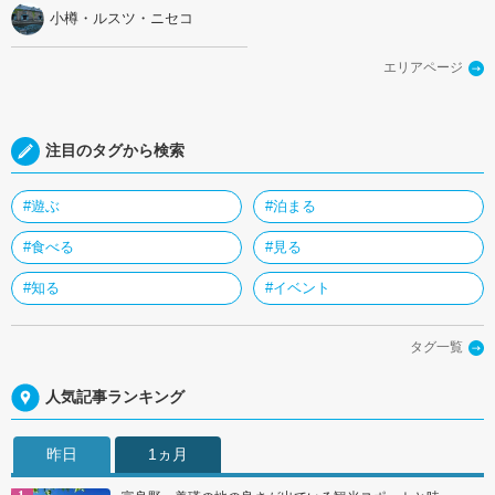
小樽・ルスツ・ニセコ
エリアページ
注目のタグから検索
#遊ぶ
#泊まる
#食べる
#見る
#知る
#イベント
タグ一覧
人気記事ランキング
昨日
1ヵ月