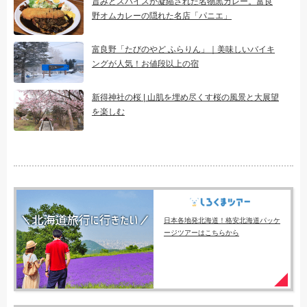
旨みとスパイスが凝縮された名物黒カレー。富良
野オムカレーの隠れた名店「パニエ」
富良野「たびのやど ふらりん」｜美味しいバイキ
ングが人気！お値段以上の宿
新得神社の桜 | 山肌を埋め尽くす桜の風景と大展望
を楽しむ
日本各地発北海道！格安北海道パッケ
ージツアーはこちらから