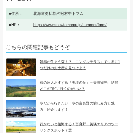
住所
北海道勇払郡占冠村中トマム
HP
https://www.snowtomamu.jp/summer/farm/
こちらの関連記事もどうぞ
妖精が住まう森！？「ニングルテラス」で世界に1
つだけのお土産を見つけよう
旅の達人おすすめ「美瑛の丘」～美瑛観光、結局
どこの”丘”に行くのがいい？
冬だから行きたい！冬の富良野の愉しみ方と魅
力、紹介します！
行かないと後悔する！富良野・美瑛エリアのツー
リングスポット７選