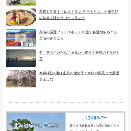
新得を見渡す「レストラン ラ モトリス」十勝平野
の味覚を味わうコースランチ
美瑛の厳選フォトスポット10選｜春夏秋冬めぐる
美瑛のみどころ
冬、雪の中だからこそ見たい絶景！美瑛の冬景色7
選
新得神社の桜 | 山肌を埋め尽くす桜の風景と大展望
を楽しむ
日本各地発北海道！格安北海道パッケ
ージツアーはこちらから