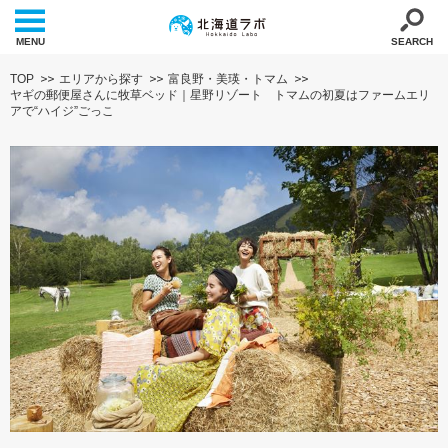
MENU
SEARCH
TOP
エリアから探す
富良野・美瑛・トマム
ヤギの郵便屋さんに牧草ベッド｜星野リゾート トマムの初夏はファームエリ
アで“ハイジ”ごっこ