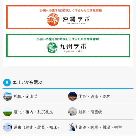
エリアから選ぶ
札幌・定山渓
函館・道南・奥尻
道北・稚内・利尻礼文
旭川・層雲峡
道東（網走・北見・知床）
釧路・阿寒・川湯・根室