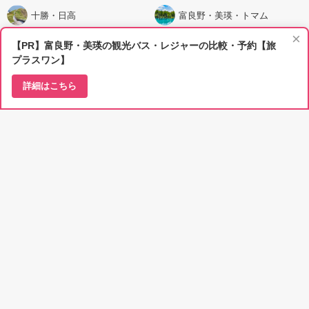
十勝・日高
富良野・美瑛・トマム
×
【PR】富良野・美瑛の観光バス・レジャーの比較・予約【旅
登別・洞爺湖
千歳・支笏湖・夕張
プラスワン】
小樽・ルスツ・ニセコ
詳細はこちら
エリアページ
注目のタグから検索
#遊ぶ
#泊まる
#食べる
#見る
#知る
#イベント
タグ一覧