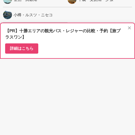
小樽・ルスツ・ニセコ
×
エリアページ
【PR】十勝エリアの観光バス・レジャーの比較・予約【旅プ
ラスワン】
詳細はこちら
注目のタグから検索
#遊ぶ
#泊まる
#食べる
#見る
#知る
#イベント
タグ一覧
人気記事ランキング
昨日
1ヵ月