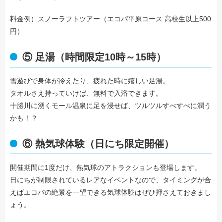
料金例）スノーラフトツアー（エコパ平原コース 高校生以上500
円）
⑤ 足湯（時間限定10時～15時）
雪遊びで身体が冷えたり、疲れた時に嬉しい足湯。
タオルさえ持っていけば、無料で入浴できます。
十勝川に湧くモール温泉に足を浸せば、ツルツルすべすべに潤う
かも！？
⑥ 熱気球体験（日にち限定開催）
開催期間に1度だけ、熱気球のアトラクションも登場します。
日にちが制限されているレアなイベントなので、タイミングが合
えばエコパの絶景を一望できる気球体験はぜひ押さえておきまし
ょう。