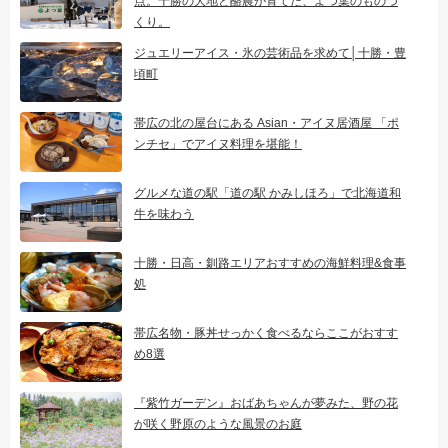
点。十勝の大地と酪農が育てた、よつ葉のものづ
くり。
ジュエリーアイス・氷の芸術品を求めて│十勝・豊
頃町
帯広の北の屋台にある Asian・アイヌ居酒屋 「ポ
ンチセ」でアイヌ料理を堪能！
グルメな道の駅「道の駅 かみしほろ」で北海道和
牛を味わう
十勝・日高・釧路エリアおすすめの海鮮料理&食事
処
帯広名物・豚丼せっかく食べるならここがおすす
め8選
『紫竹ガーデン』おばあちゃんが夢みた、野の花
が咲く野原のような風景のお庭