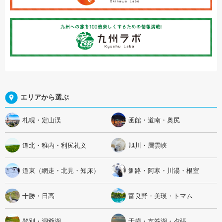
エリアから選ぶ
札幌・定山渓
函館・道南・奥尻
道北・稚内・利尻礼文
旭川・層雲峡
道東（網走・北見・知床）
釧路・阿寒・川湯・根室
十勝・日高
富良野・美瑛・トマム
登別・洞爺湖
千歳・支笏湖・夕張