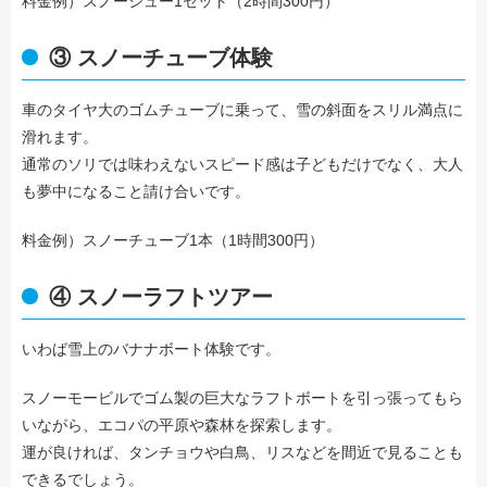
料金例）スノーシュー1セット（2時間300円）
③ スノーチューブ体験
車のタイヤ大のゴムチューブに乗って、雪の斜面をスリル満点に
滑れます。
通常のソリでは味わえないスピード感は子どもだけでなく、大人
も夢中になること請け合いです。
料金例）スノーチューブ1本（1時間300円）
④ スノーラフトツアー
いわば雪上のバナナボート体験です。
スノーモービルでゴム製の巨大なラフトボートを引っ張ってもら
いながら、エコパの平原や森林を探索します。
運が良ければ、タンチョウや白鳥、リスなどを間近で見ることも
できるでしょう。