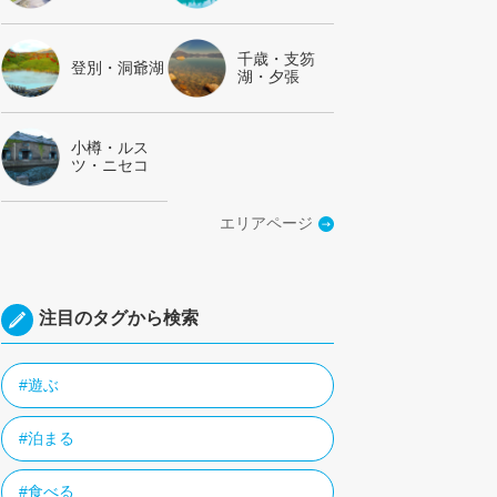
千歳・支笏
登別・洞爺湖
湖・夕張
小樽・ルス
ツ・ニセコ
エリアページ
注目のタグから検索
#遊ぶ
#泊まる
#食べる