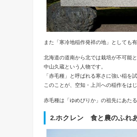
また「寒冷地稲作発祥の地」としても
北海道の道南から北では栽培が不可能
中山久蔵という人物です。
「赤毛種」と呼ばれる寒さに強い稲を
このことが、空知・上川への稲作をは
赤毛種は「ゆめぴりか」の祖先にあた
2.ホクレン 食と農のふれ