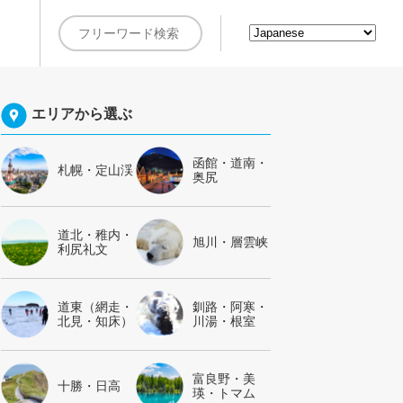
約
エリアから選ぶ
函館・道南・
札幌・定山渓
奥尻
道北・稚内・
旭川・層雲峡
利尻礼文
道東（網走・
釧路・阿寒・
北見・知床）
川湯・根室
富良野・美
十勝・日高
瑛・トマム