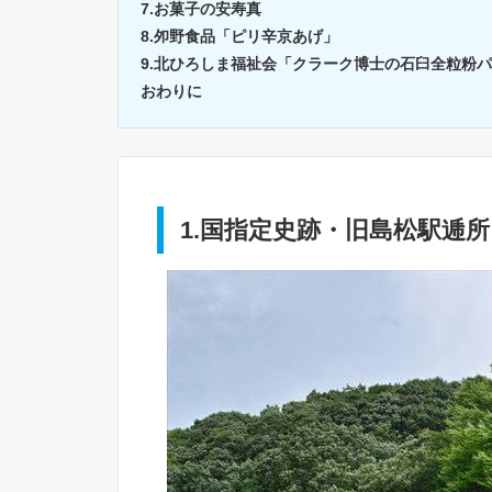
7.お菓子の安寿真
8.夘野食品「ピリ辛京あげ」
9.北ひろしま福祉会「クラーク博士の石臼全粒粉
おわりに
1.国指定史跡・旧島松駅逓所