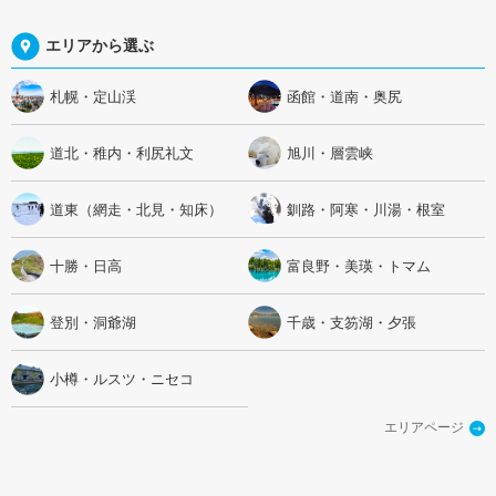
エリアから選ぶ
札幌・定山渓
函館・道南・奥尻
道北・稚内・利尻礼文
旭川・層雲峡
道東（網走・北見・知床）
釧路・阿寒・川湯・根室
十勝・日高
富良野・美瑛・トマム
登別・洞爺湖
千歳・支笏湖・夕張
小樽・ルスツ・ニセコ
エリアページ