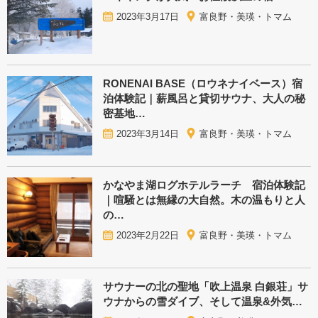
2023年3月17日
富良野・美瑛・トマム
RONENAI BASE（ロウネナイベース）宿
泊体験記｜薪風呂と貸切サウナ、大人の秘
密基地…
2023年3月14日
富良野・美瑛・トマム
かなやま湖ログホテルラーチ 宿泊体験記
｜喧騒とは無縁の大自然。木の温もりと人
の…
2023年2月22日
富良野・美瑛・トマム
サウナーの北の聖地「吹上温泉 白銀荘」サ
ウナからの雪ダイブ、そして温泉&外気…