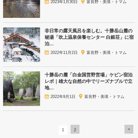
2023年1月30日
富良野・美瑛・トマム
非日常の露天風呂を楽しむ。十勝岳山麓の
秘湯「吹上温泉保養センター 白銀荘」に宿
泊…
2022年11月2日
富良野・美瑛・トマム
十勝岳の麓「白金国営野営場」ケビン宿泊
レポ｜雄大な自然の中でリーズナブルで立
地…
2022年9月1日
富良野・美瑛・トマム
»
1
2