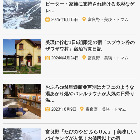
ピーター・家族に支持され続ける多彩なゲ
レ…
2025年9月15日
富良野・美瑛・トマム
美瑛に佇む1日5組限定の宿「スプウン谷の
ザワザワ村」宿泊写真日記
2024年4月24日
富良野・美瑛・トマム
おふろcafé星遊館＠芦別はカフェのような
湯あがり処やバレルサウナが人気の日帰り
温…
2023年8月9日
富良野・美瑛・トマム
富良野「たびのやど ふらりん」｜美味しい
バイキングが人気！お値段以上の宿