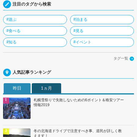
注目のタグから検索
#遊ぶ
#泊まる
#食べる
#見る
#知る
#イベント
タグ一覧
人気記事ランキング
昨日
1ヵ月
札幌雪祭りで失敗しないための6ポイント＆格安ツアー
情報2019
冬の北海道ドライブで注意すべき事、道民が詳しく教
えます！