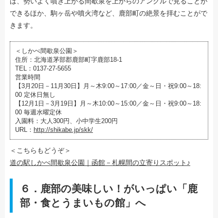
は、勢いよく噴き上がる間歇泉を上からのアングルで見ることが
できるほか、駒ヶ岳や噴火湾など、鹿部町の絶景を拝むことがで
きます。
＜しかべ間歇泉公園＞
住所：北海道茅部郡鹿部町字鹿部18-1
TEL：0137-27-5655
営業時間
【3月20日－11月30日】月～木9:00～17:00／金～日・祝9:00～18:
00 定休日無し
【12月1日－3月19日】月～木10:00～15:00／金～日・祝9:00～18:
00 毎週水曜定休
入園料：大人300円、小中学生200円
URL：
http://shikabe.jp/skk/
＜こちらもどうぞ＞
道の駅しかべ間歇泉公園｜函館－札幌間の立寄りスポット♪
６．鹿部の美味しい！がいっぱい「鹿
部・食とうまいもの館」へ