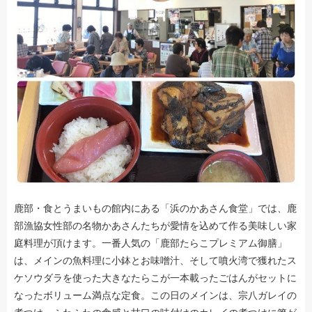
鹿部・食とうまいもの館内にある「浜のかあさん食堂」では、鹿
部漁協女性部の名物かあさんたちが愛情を込めて作る美味しい家
庭料理が頂けます。一番人気の「鹿部たらこプレミアム御膳」
は、メインの魚料理に小鉢とお味噌汁、そして噴火湾で獲れたス
ケソウダラを使った大きなたらこが一本載ったごはんがセットに
なったボリューム満点な定食。この日のメインは、宗八ガレイの