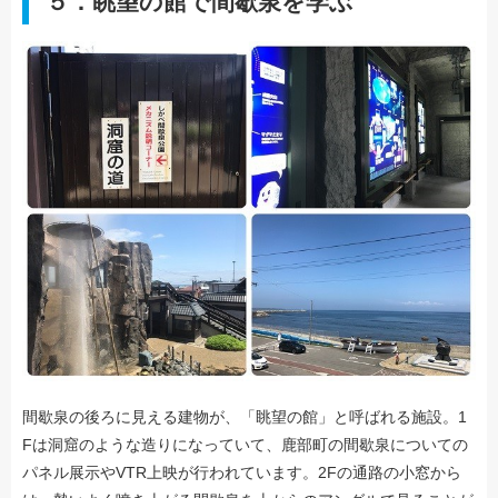
５．眺望の館で間歇泉を学ぶ
間歇泉の後ろに見える建物が、「眺望の館」と呼ばれる施設。1
Fは洞窟のような造りになっていて、鹿部町の間歇泉についての
パネル展示やVTR上映が行われています。2Fの通路の小窓から