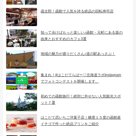
函太郎！函館で人気を誇る絶品の回転寿司店
知って歩けばもっと楽しい♪函館・元町にある坂の
由来とおすすめのカフェ3選
地域の魅力が盛りだくさん♪道の駅あっさぶ！
集まれ！#はこだてらばー♡北海道ラボInstagram
でフォトコンテストを開催します。
初めての函館旅行！絶対に外せない人気観光スポ
ット７選
はこだて恋いちご洋菓子店｜糖度１５度の函館産
イチゴで作った絶品プリンをご紹介