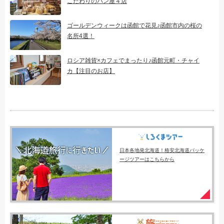
こだわりのパン屋４店
ゴールデンウィークは函館で花見♪函館市内の桜の
名所4選！
ロシア雑貨×カフェでまったり♪函館元町・チャイ
カ【注目のお店】
日本各地発北海道！格安北海道パッケ
ージツアーはこちらから