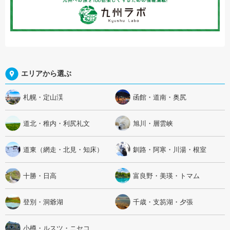
エリアから選ぶ
札幌・定山渓
函館・道南・奥尻
道北・稚内・利尻礼文
旭川・層雲峡
道東（網走・北見・知床）
釧路・阿寒・川湯・根室
十勝・日高
富良野・美瑛・トマム
登別・洞爺湖
千歳・支笏湖・夕張
小樽・ルスツ・ニセコ