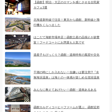
【函館】明治・大正のロマンを感じさせる古民家
カフェ3選
北海道新幹線で注目！東京から函館、新幹線と飛
行機をくらべました
はこだて海鮮市場本店｜函館土産の品揃えが超豊
富！フードコートにお惣菜も人気です
道産子もびっくり？函館・道南特有の風習や文化
干潮の時にしか入れない！虫嫌いは要注意!?『水
無海浜温泉』は海との一体感が楽しめる混浴温泉
みんなに教えてあげたい！函館・道南あるある
函館カルディコーヒーファームが選ぶ、函館近郊