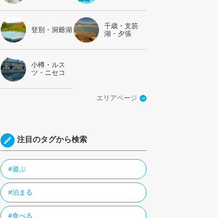
千歳・支笏
登別・洞爺湖
湖・夕張
小樽・ルス
ツ・ニセコ
エリアページ
注目のタグから検索
#遊ぶ
#泊まる
#食べる