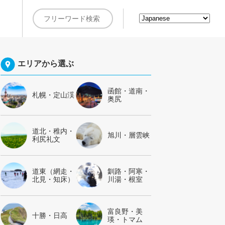
約
エリアから選ぶ
函館・道南・
札幌・定山渓
奥尻
道北・稚内・
旭川・層雲峡
利尻礼文
道東（網走・
釧路・阿寒・
北見・知床）
川湯・根室
富良野・美
十勝・日高
瑛・トマム