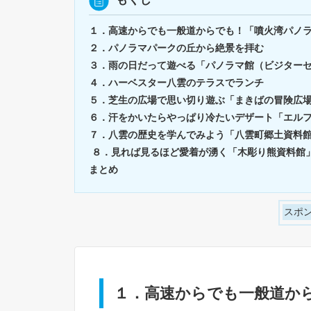
１．高速からでも一般道からでも！「噴火湾パノ
２．パノラマパークの丘から絶景を拝む
３．雨の日だって遊べる「パノラマ館（ビジター
４．ハーベスター八雲のテラスでランチ
５．芝生の広場で思い切り遊ぶ「まきばの冒険広
６．汗をかいたらやっぱり冷たいデザート「エル
７．八雲の歴史を学んでみよう「八雲町郷土資料
８．見れば見るほど愛着が湧く「木彫り熊資料館
まとめ
スポ
１．高速からでも一般道か