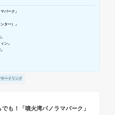
ラマパーク」
センター）」
場」
フィン」
館」
」
ンサードリンク
らでも！「噴火湾パノラマパーク」