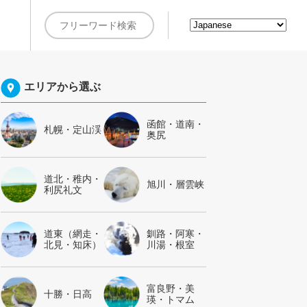
約
エリアから選ぶ
函館・道南・
札幌・定山渓
奥尻
道北・稚内・
旭川・層雲峡
利尻礼文
道東（網走・
釧路・阿寒・
北見・知床）
川湯・根室
富良野・美
十勝・日高
瑛・トマム