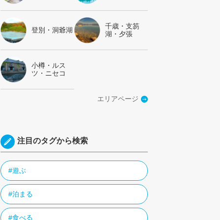
千歳・支笏
登別・洞爺湖
湖・夕張
小樽・ルス
ツ・ニセコ
エリアページ
注目のタグから検索
#遊ぶ
#泊まる
#食べる