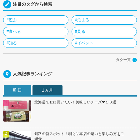
注目のタグから検索
#遊ぶ
#泊まる
#食べる
#見る
#知る
#イベント
タグ一覧
人気記事ランキング
昨日
1ヵ月
北海道でぜひ買いたい！美味しいチーズ❤１０選
釧路の新スポット！釧之助本店の魅力と楽しみ方をご
紹介