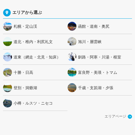
エリアから選ぶ
札幌・定山渓
函館・道南・奥尻
道北・稚内・利尻礼文
旭川・層雲峡
道東（網走・北見・知床）
釧路・阿寒・川湯・根室
十勝・日高
富良野・美瑛・トマム
登別・洞爺湖
千歳・支笏湖・夕張
小樽・ルスツ・ニセコ
エリアページ