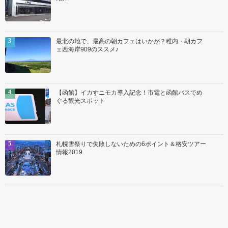
最北の地で、最高の朝カフェはいかが？稚内・朝カフ
ェ西海岸909のススメ♪
【函館】イカすニモカ導入記念！市電と函館バスでめ
ぐる観光スポット
札幌雪祭りで失敗しないための6ポイント＆格安ツアー
情報2019