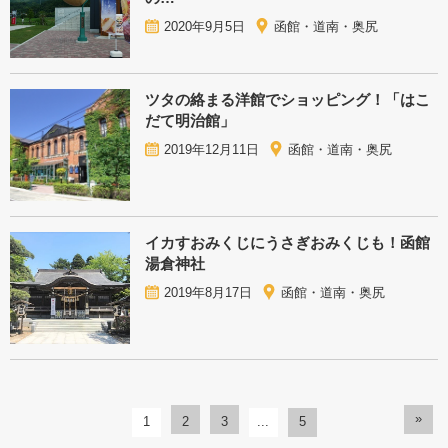
2020年9月5日
函館・道南・奥尻
ツタの絡まる洋館でショッピング！「はこ
だて明治館」
2019年12月11日
函館・道南・奥尻
イカすおみくじにうさぎおみくじも！函館
湯倉神社
2019年8月17日
函館・道南・奥尻
»
1
2
3
...
5