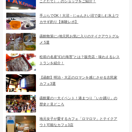
ことたて）」のショップをご紹介！
手ぶらでOK！大沼・じゅんさい沼で楽しむ氷上ワ
カサギ釣り【体験レポ】
函館散策に♪地元民お気に入りのテイクアウトグル
メ 5選
松前の名産“幻の海苔”とは？販売店・味わえるレス
トランを紹介！
【函館】明治・大正のロマンを感じさせる古民家
カフェ3選
函館夏の一大イベント！港まつり「いか踊り」の
歴史と見どころ
地元女子が愛するカフェ「ロマロマ」とテイクア
ウト可能なカフェ3店