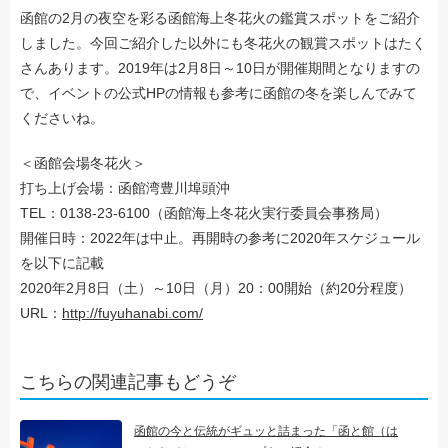
函館の2月の夜空を彩る函館海上冬花火の鑑賞スポットをご紹介
しました。今回ご紹介した以外にも冬花火の観賞スポットはたく
さんあります。2019年は2月8日～10日が開催期間となりますの
で、イベントの公式HPの情報も参考に函館の冬を楽しんでみて
くださいね。
＜函館会場冬花火＞
打ち上げ会場：函館湾豊川埠頭沖
TEL：0138-23-6100（函館海上冬花火実行委員会事務局）
開催日時：2022年は中止。再開時の参考に2020年スケジュール
を以下に記載
2020年2月8日（土）～10日（月）20：00開始（約20分程度）
URL：
http://fuyuhanabi.com/
こちらの関連記事もどうぞ
函館の今と伝統がギュッと詰まった「函と館（は