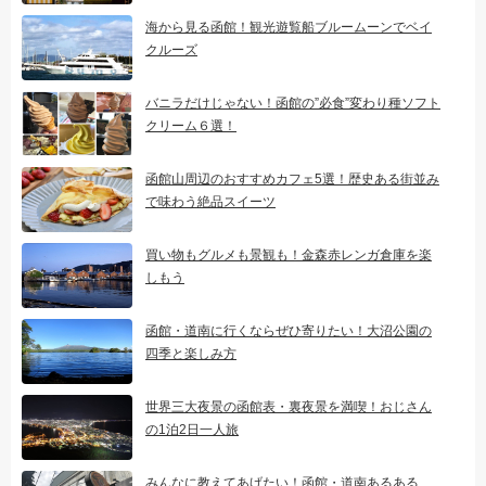
海から見る函館！観光遊覧船ブルームーンでベイ
クルーズ
バニラだけじゃない！函館の”必食”変わり種ソフト
クリーム６選！
函館山周辺のおすすめカフェ5選！歴史ある街並み
で味わう絶品スイーツ
買い物もグルメも景観も！金森赤レンガ倉庫を楽
しもう
函館・道南に行くならぜひ寄りたい！大沼公園の
四季と楽しみ方
世界三大夜景の函館表・裏夜景を満喫！おじさん
の1泊2日一人旅
みんなに教えてあげたい！函館・道南あるある