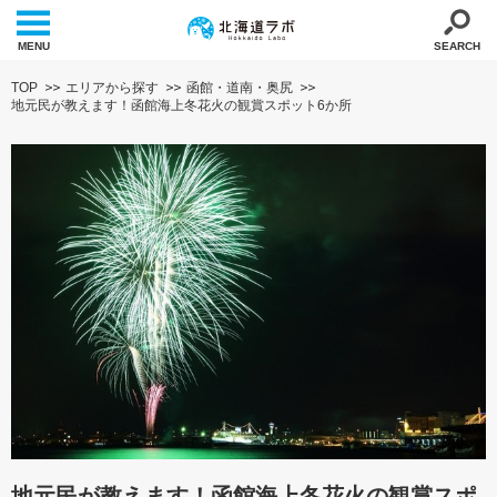
MENU
SEARCH
TOP
エリアから探す
函館・道南・奥尻
地元民が教えます！函館海上冬花火の観賞スポット6か所
地元民が教えます！函館海上冬花火の観賞スポ