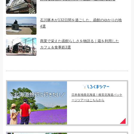
石川啄木が132日間を過ごした、函館のゆかりの地
4選
商業で栄えた函館らしさを物語る｜蔵を利用した
カフェ＆食事処3選
日本各地発北海道！格安北海道パッケ
ージツアーはこちらから