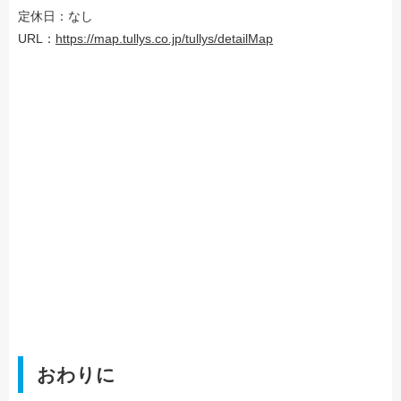
定休日：なし
URL：
https://map.tullys.co.jp/tullys/detailMap
おわりに