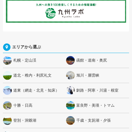
エリアから選ぶ
札幌・定山渓
函館・道南・奥尻
道北・稚内・利尻礼文
旭川・層雲峡
道東（網走・北見・知床）
釧路・阿寒・川湯・根室
十勝・日高
富良野・美瑛・トマム
登別・洞爺湖
千歳・支笏湖・夕張