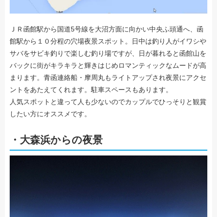
ＪＲ函館駅から国道5号線を大沼方面に向かい中央ふ頭通へ、函
館駅から１０分程の穴場夜景スポット。日中は釣り人がイワシや
サバをサビキ釣りで楽しむ釣り場ですが、日が暮れると函館山を
バックに街がキラキラと輝きはじめロマンティックなムードが高
まります。青函連絡船・摩周丸もライトアップされ夜景にアクセ
ントをあたえてくれます。駐車スペースもあります。
人気スポットと違って人も少ないのでカップルでひっそりと観賞
したい方にオススメです。
・大森浜からの夜景