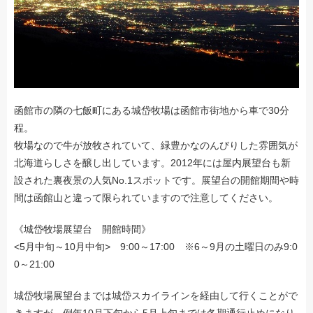
函館市の隣の七飯町にある城岱牧場は函館市街地から車で30分
程。
牧場なので牛が放牧されていて、緑豊かなのんびりした雰囲気が
北海道らしさを醸し出しています。2012年には屋内展望台も新
設された裏夜景の人気No.1スポットです。展望台の開館期間や時
間は函館山と違って限られていますので注意してください。
《城岱牧場展望台 開館時間》
<5月中旬～10月中旬> 9:00～17:00 ※6～9月の土曜日のみ9:0
0～21:00
城岱牧場展望台までは城岱スカイラインを経由して行くことがで