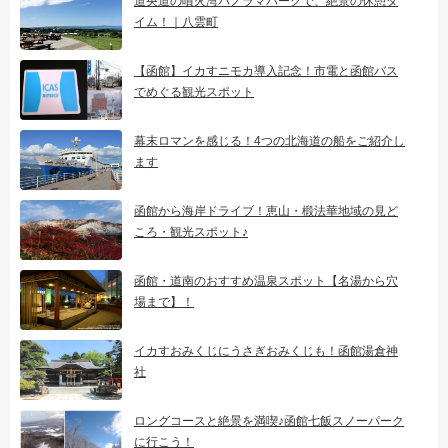
道央道の噴火湾パノラマパークで、絶景の休憩タ
イム！｜八雲町
【函館】イカすニモカ導入記念！市電と函館バス
でめぐる観光スポット
幕末ロマンを感じる！4つの北海道の船をご紹介し
ます
函館から海岸ドライブ！恵山・椴法華地域の見ど
ころ・観光スポット♪
函館・道南のおすすめ温泉スポット【名湯から穴
場まで】！
イカすおみくじにうさぎおみくじも！函館湯倉神
社
ロングコースと絶景を満喫♪函館七飯スノーパーク
に行こう！