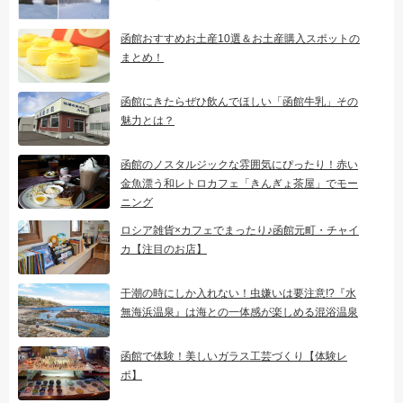
函館おすすめお土産10選＆お土産購入スポットの
まとめ！
函館にきたらぜひ飲んでほしい「函館牛乳」その
魅力とは？
函館のノスタルジックな雰囲気にぴったり！赤い
金魚漂う和レトロカフェ「きんぎょ茶屋」でモー
ニング
ロシア雑貨×カフェでまったり♪函館元町・チャイ
カ【注目のお店】
干潮の時にしか入れない！虫嫌いは要注意!?『水
無海浜温泉』は海との一体感が楽しめる混浴温泉
函館で体験！美しいガラス工芸づくり【体験レ
ポ】