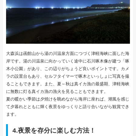
大森浜は函館山から湯の川温泉方面につづく津軽海峡に面した海
岸です。湯の川温泉に向かっていく途中に石川啄木像が建つ「啄
木小公園」があり、この辺りがちょうど良いポイントです。カメ
ラの設置台もあり、セルフタイマーで啄木といっしょに写真を撮
ることもできます。また、夏～秋は真イカ漁の最盛期、津軽海峡
に無数に灯る真イカ漁の漁火を見ることもできます。
夏の暖かい季節は夕焼けを眺めながら海岸に座れば、潮風を感じ
て夕暮れとともに輝く夜景をゆっくりと語り合いながら観賞でき
ます。
4.夜景を存分に楽しむ方法！