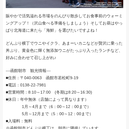
賑やかで活気溢れる市場をのんびり散歩してお食事前のウォーミ
ングアップ！（沢山食べる準備をしましょう）そしてお昼はやっ
ぱり北海道に来たら「海鮮」を選びたいですよね！
どんぶり横丁でウニやイクラ、あまーいカニなどが贅沢に乗った
丼ぶり、黄金色に輝く無添加ウニがたっぷり入ったランチなど、
好みに合わせて召し上がれ♪
---函館朝市 観光情報---
■住所：〒040-0063 函館市若松町9-19
■電話：0138-22-7981
■営業時間：8:10～17:00 (冬期は8:20～16:30)
■休日：年中無休（店舗によって異なります）
1月～4月まで（6：00～12：00まで）
5月～12月まで（5：00～12：00まで）
■入場料：無料
※函館朝市どんぶり横丁は、朝市に隣接しています。