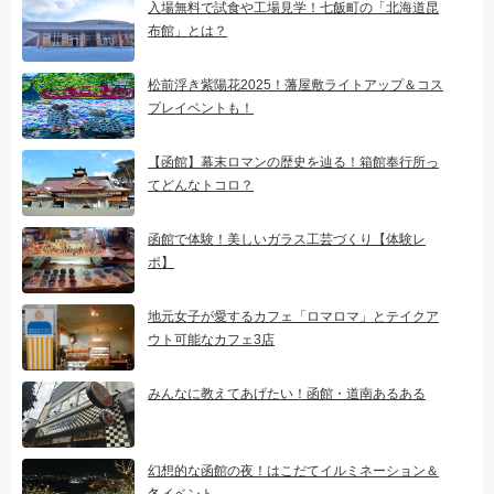
入場無料で試食や工場見学！七飯町の「北海道昆
布館」とは？
松前浮き紫陽花2025！藩屋敷ライトアップ＆コス
プレイベントも！
【函館】幕末ロマンの歴史を辿る！箱館奉行所っ
てどんなトコロ？
函館で体験！美しいガラス工芸づくり【体験レ
ポ】
地元女子が愛するカフェ「ロマロマ」とテイクア
ウト可能なカフェ3店
みんなに教えてあげたい！函館・道南あるある
幻想的な函館の夜！はこだてイルミネーション＆
冬イベント