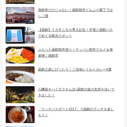
海鮮丼だけじゃない！函館朝市どんぶり横丁では
しご酒
【函館】イカすニモカ導入記念！市電と函館バス
でめぐる観光スポット
ぷらっと函館朝市巡り！テッパン朝市グルメ＆海
産物｜函館市
函館土産にぴったり！ご当地レトルトカレー4選
八幡坂をハイカラさんぽ♪函館の坂の名所を歩いて
きました！
「ランチパスポート2017」で函館のランチを楽し
もう！