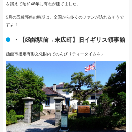
を讃えて昭和48年に有志が建てました。
5月の五稜郭祭の時期は、全国から多くのファンが訪れるそうで
すよ！
・【函館駅前→末広町】旧イギリス領事館
函館市指定有形文化財内でのんびりティータイムを♪