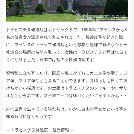
トラピスチヌ修道院はカトリック系で、1898年にフランスから8
名の修道女が派遣されて創立されました。規律改革が起きた際
に、フランスのトラップ修道院という厳格な規律で有名なシトー
修道会の場所の名前を取って、女性はトラピスチヌと呼ばれるよ
うになりました。日本では初の女性修道院です。
資料館に立ち寄ったり、園庭を散歩がてらミカエル像や聖テレジ
ア像、マリア像なども見ることができます。見晴らしも良くて気
持ちがいい場所です。お土産はトラピスチヌのクッキーやロザリ
オなどが有名です。女子旅で一つはGETしたいアイテムかも・・
外の世界で生きている私たちは、いかに自由が幸せかという事を
知る時間になりそうです。
---トラピスチヌ修道院 観光情報---