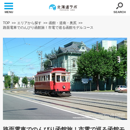
MENU
SEARCH
TOP
エリアから探す
函館・道南・奥尻
路面電車でのんびり函館旅！市電で巡る函館モデルコース
路面電車でのんびり函館旅！市電で巡る函館モ