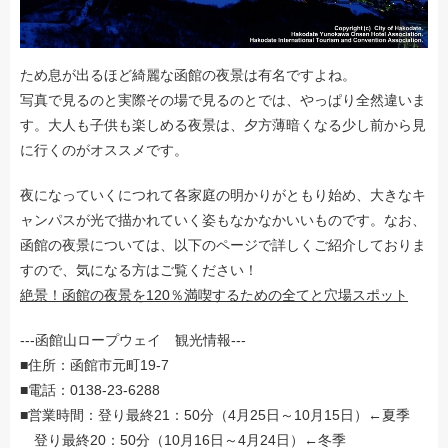
ため息が出るほど綺麗な函館の夜景は有名ですよね。
写真で見るのと実際その場で見るのとでは、やっぱり全然違いま
す。大人も子供も楽しめる夜景は、夕方薄暗くなる少し前から見
に行くのがオススメです。
夜になっていくにつれて各家庭の明かりがともり始め、大きなキ
ャンパスが光で描かれていく姿もなかなかいいものです。なお、
函館の夜景については、以下のページで詳しくご紹介しておりま
すので、気になる方はご覧ください！
絶景！函館の夜景を120％満喫するための全てと穴場スポット
---函館山ロープウェイ 観光情報---
■住所：函館市元町19-7
■電話：0138-23-6288
■営業時間：登り最終21：50分（4月25日～10月15日）←夏季
登り最終20：50分（10月16日～4月24日）←冬季