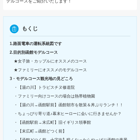
デルコースをご紹介いたします！
もくじ
1.路面電車の運転系統図です
2.目的別函館モデルコース
★女子旅・カップルにオススメのコース
★ファミリーにオススメのモデルコース
3・モデルコース観光地の見どころ
・【湯の川】トラピスチヌ修道院
・ファミリー向けコースの場合は熱帯植物園
・【湯の川→函館駅前】函館朝市を散策＆丼ぶりランチ！！
・ちょっぴり寄り道♪幕末ヒーローに会いに行きませんか？
・【函館駅前→末広町】旧イギリス領事館
・【末広町→函館どつく前】
・【函館どつく前→十字街】暗くなったらやっぱり函館の夜景