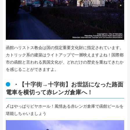
函館ハリストス教会は国の指定重要文化財に指定されています。
カトリック系の建築はライトアップで一層映えますよね！国際都
市の函館と言われる異国文化が、どれだけの歴史を重ねてきたか
を感じることができますよ。
・【十字街→十字街】お世話になった路面
電車を横切って赤レンガ倉庫へ！
〆はやっぱりビヤホール！風情ある赤レンガ倉庫で函館ビールを
堪能しちゃいましょう