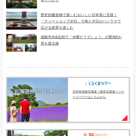
歴史的建造物で楽しむおいしい日本茶に舌鼓！
「ティーショップ夕日」で海と夕日がパノラマで
広がる絶景を楽しむ
函館市内&近郊で「水曜どうでしょう」の聖地5か
所を巡る旅
日本各地発北海道！格安北海道パッケ
ージツアーはこちらから