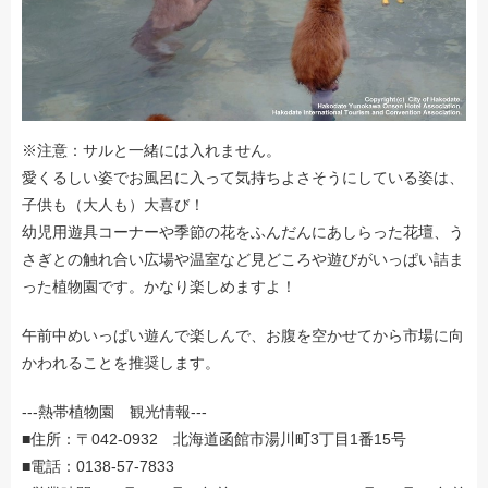
※注意：サルと一緒には入れません。
愛くるしい姿でお風呂に入って気持ちよさそうにしている姿は、
子供も（大人も）大喜び！
幼児用遊具コーナーや季節の花をふんだんにあしらった花壇、う
さぎとの触れ合い広場や温室など見どころや遊びがいっぱい詰ま
った植物園です。かなり楽しめますよ！
午前中めいっぱい遊んで楽しんで、お腹を空かせてから市場に向
かわれることを推奨します。
---熱帯植物園 観光情報---
■住所：〒042-0932 北海道函館市湯川町3丁目1番15号
■電話：0138-57-7833