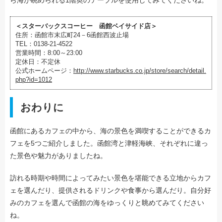
＜スターバックスコーヒー 函館ベイサイド店＞
住所：函館市末広町24－6函館西波止場
TEL：0138-21-4522
営業時間：8:00～23:00
定休日：不定休
公式ホームページ：
http://www.starbucks.co.jp/store/search/detail.
php?id=1012
おわりに
函館にあるカフェの中から、海の景色を満喫することができるカ
フェを5つご紹介しました。函館湾と津軽海峡、それぞれに違っ
た景色や魅力がありましたね。
訪れる時期や時間によってみたい景色を堪能できる立地からカフ
ェを選んだり、提供されるドリンクや食事から選んだり。自分好
みのカフェを選んで函館の海をゆっくりと眺めてみてください
ね。