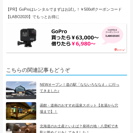
【PR】GoProはレンタルでまずはお試し！￥500offクーポンコード
【LABO2020】でもっとお得に
こちらの関連記事もどうぞ
NEWオープン！道の駅「なないろななえ」に行っ
てきました♪
函館・道南のおすすめ温泉スポット【名湯から穴
場まで】！
北海道のお土産といえば？発祥の地・八雲町で木
彫り熊めぐりをしてみました！