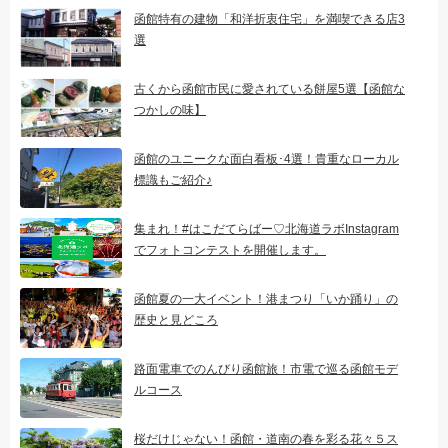
函館特有の建物「和洋折衷住宅」を満喫できる店3
選
古くから函館市民に愛されている餅屋5選【函館な
つかしの味】
函館のユニークな面白看板･4選！貴重なローカル
標識もご紹介♪
集まれ！#はこだてらばー♡北海道ラボInstagram
でフォトコンテストを開催します。
函館夏の一大イベント！港まつり「いか踊り」の
歴史と見どころ
路面電車でのんびり函館旅！市電で巡る函館モデ
ルコース
桜だけじゃない！函館・道南の春を彩る花々５ス