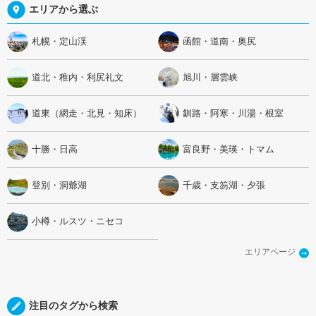
エリアから選ぶ
札幌・定山渓
函館・道南・奥尻
道北・稚内・利尻礼文
旭川・層雲峡
道東（網走・北見・知床）
釧路・阿寒・川湯・根室
十勝・日高
富良野・美瑛・トマム
登別・洞爺湖
千歳・支笏湖・夕張
小樽・ルスツ・ニセコ
エリアページ
注目のタグから検索