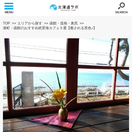
MENU
SEARCH
TOP
エリアから探す
函館・道南・奥尻
港町・函館のおすすめ絶景海カフェ５選【癒される景色♪】