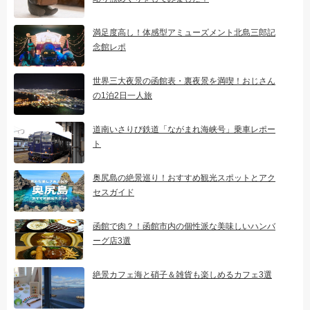
満足度高し！体感型アミューズメント北島三郎記
念館レポ
世界三大夜景の函館表・裏夜景を満喫！おじさん
の1泊2日一人旅
道南いさりび鉄道「ながまれ海峡号」乗車レポー
ト
奥尻島の絶景巡り！おすすめ観光スポットとアク
セスガイド
函館で肉？！函館市内の個性派な美味しいハンバ
ーグ店3選
絶景カフェ海と硝子＆雑貨も楽しめるカフェ3選