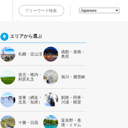
約
エリアから選ぶ
函館・道南・
札幌・定山渓
奥尻
道北・稚内・
旭川・層雲峡
利尻礼文
道東（網走・
釧路・阿寒・
北見・知床）
川湯・根室
富良野・美
十勝・日高
瑛・トマム