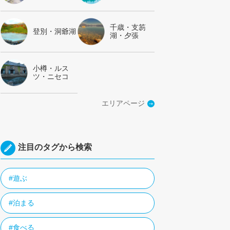
千歳・支笏
登別・洞爺湖
湖・夕張
小樽・ルス
ツ・ニセコ
エリアページ
注目のタグから検索
#遊ぶ
#泊まる
#食べる