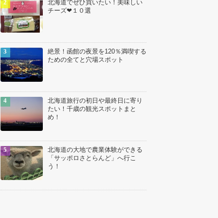
北海道でぜひ買いたい！美味しい
チーズ❤１０選
絶景！函館の夜景を120％満喫する
ための全てと穴場スポット
北海道旅行の初日や最終日に寄り
たい！千歳の観光スポットまと
め！
北海道の大地で農業体験ができる
「サッポロさとらんど」へ行こ
う！